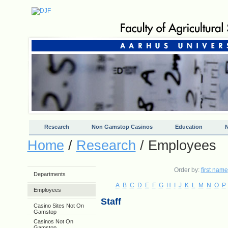
Research
Non Gamstop Casinos
Education
Home
/
Research
/ Employees
Order by:
first name
Departments
A
B
C
D
E
F
G
H
I
J
K
L
M
N
O
P
Employees
Staff
Casino Sites Not On
Gamstop
Casinos Not On
Gamstop